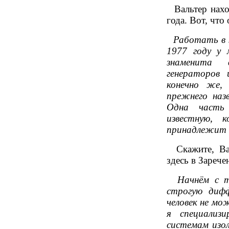
Вальтер наход
года. Вот, что 
Работать в эт
1977 году у 
знаменита 
генераторов
конечно же,
прежнего наз
Одна часть 
известную, 
принадлежит 
Скажите, Вал
здесь в Зареч
Начнём с то
строгую диф
человек не мо
я специализ
системам изол