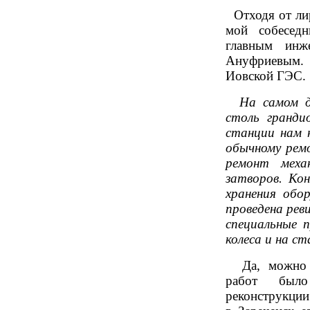
Отходя от лир
мой собеседн
главным инж
Ануфриевым. 
Иовской ГЭС.
На самом дел
столь гранди
станции нам 
обычному ремо
ремонт меха
затворов. Ко
хранения обо
проведена рев
специальные п
колеса и на с
Да, можно пр
работ было
реконструкции.