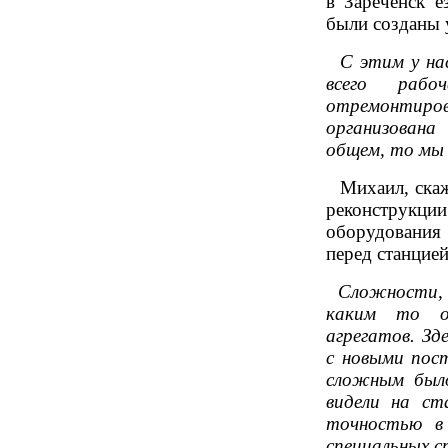
в Зареченск е
были созданы 
С этим у нас
всего рабо
отремонтир
организована
общем, то мы 
Михаил, скажи
реконструк
оборудования 
перед станцией
Сложности, ко
каким то о
агрегатов. Зд
с новыми пос
сложным было
видели на ст
точностью в
специальных с