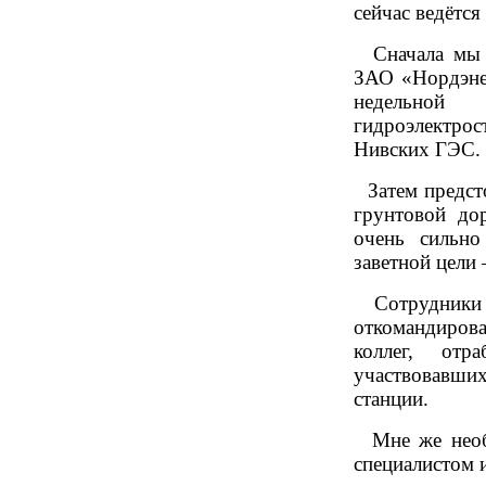
сейчас ведётся
Сначала мы п
ЗАО «Нордэне
недельно
гидроэлектр
Нивских ГЭС.
Затем предсто
грунтовой до
очень сильно
заветной цели
Сотрудники 
откомандиров
коллег, от
участвовавши
станции.
Мне же необх
специалистом 