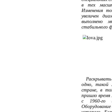
в тех масшт
Изменения т
увеличен ди
выполнено м
стабильного ф
Раскрывать в
одно, такой
стране, в том
пришло время 
с 1960-го 
Оборудовани
устарело. Ес