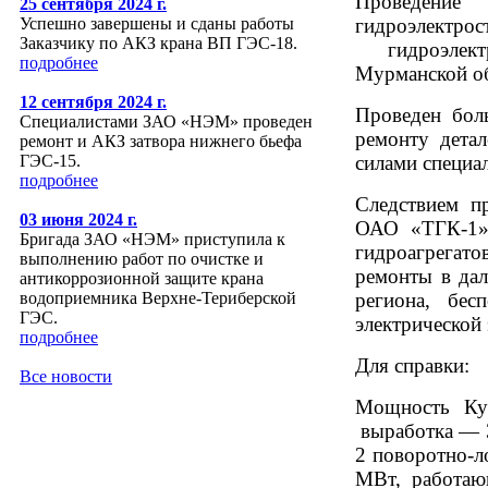
Проведен
25 сентября 2024 г.
гидроэлектро
Успешно завершены и сданы работы
Заказчику по АКЗ крана ВП ГЭС-18.
гидроэлект
подробнее
Мурманской о
12 сентября 2024 г.
Проведен бол
Специалистами ЗАО «НЭМ» проведен
ремонту детале
ремонт и АКЗ затвора нижнего бьефа
силами специ
ГЭС-15.
подробнее
Следствием п
03 июня 2024 г.
ОАО «ТГК-1»,
Бригада ЗАО «НЭМ» приступила к
гидроагрегато
выполнению работ по очистке и
ремонты в дал
антикоррозионной защите крана
региона, бес
водоприемника Верхне-Териберской
ГЭС.
электрической 
подробнее
Для справки:
Все новости
Мощность Ку
выработка — 3
2 поворотно-л
МВт, работаю