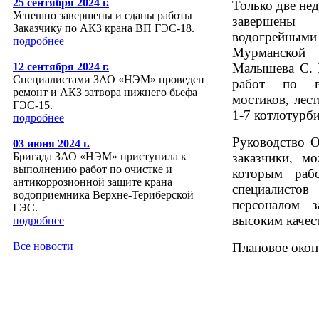
25 сентября 2024 г.
Только две н
Успешно завершены и сданы работы
завершены 
Заказчику по АКЗ крана ВП ГЭС-18.
водогрейными
подробнее
Мурманской
Малышева С. 
12 сентября 2024 г.
Специалистами ЗАО «НЭМ» проведен
работ по во
ремонт и АКЗ затвора нижнего бьефа
мостиков, лес
ГЭС-15.
1-7 котлотурб
подробнее
Руководство 
03 июня 2024 г.
заказчики, м
Бригада ЗАО «НЭМ» приступила к
выполнению работ по очистке и
которым раб
антикоррозионной защите крана
специалисто
водоприемника Верхне-Териберской
персоналом з
ГЭС.
высоким качес
подробнее
Плановое окон
Все новости